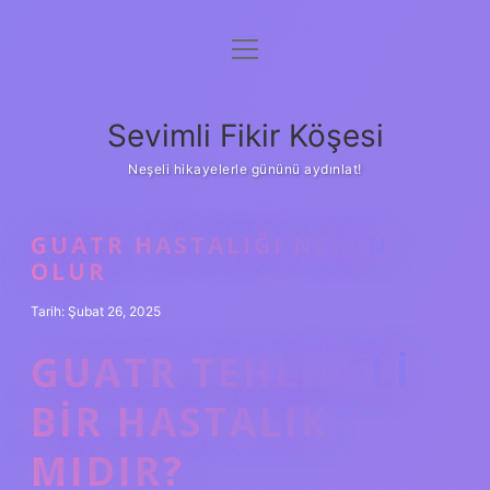
menüyü
Anasayfa
aç
Gizlilik Politikası
Sevimli Fikir Köşesi
Yasal Uyarı
Neşeli hikayelerle gününü aydınlat!
Hakkımızda
GUATR HASTALIĞI NEDEN
OLUR
Tarih: Şubat 26, 2025
GUATR TEHLIKELI
BIR HASTALIK
MIDIR?