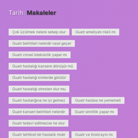
Tarih:
Makaleler
Çok üzülmek nelere sebep olur
Guatr ameliyatı riskli mi
Guatr belirtileri nelerdir nasıl geçer
Guatr cinsel isteksizlik yapar mı
Guatr hastalığı kansere dönüşür mü
Guatr hastalığı kimlerde görülür
Guatr hastalığı stresten olur mu
Guatr hastalığına ne iyi gelmez
Guatr hastası ne yememeli
Guatr kanseri belirtileri nelerdir
Guatr sinirlilik yapar mı
Guatr tedavi edilmezse ne olur
Guatr tehlikeli bir hastalık mıdır
Guatr ve tiroid aynı mı