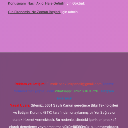
Konuşmamı Nasıl Akıcı Hale Getirilir
için
Göktürk
Çin Ekonomisi Ne Zaman Başladı
için
admin
tci.org
Reklam ve İletişim:
E-mail:
backlinkpaneli@gmail.com
Teams:
forumhizmeti@gmail.com
Whatsapp: 0262 606 0 726
Telegram:
@karabul
Yasal Uyarı:
Sitemiz, 5651 Sayılı Kanun gereğince Bilgi Teknolojileri
ve İletişim Kurumu (BTK) tarafından onaylanmış bir Yer Sağlayıcı
olarak hizmet vermektedir. Bu nedenle, sitedeki içerikleri proaktif
olarak denetleme veya araştırma yükümlülüğümüz bulunmamaktadır.