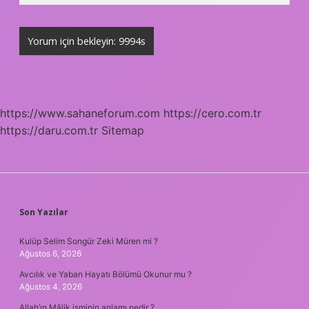
https://www.sahaneforum.com
https://cero.com.tr
https://daru.com.tr
Sitemap
SIDEBAR
Son Yazılar
Kulüp Selim Songür Zeki Müren mi ?
Ağustos 6, 2026
Avcılık ve Yaban Hayatı Bölümü Okunur mu ?
Ağustos 4, 2026
Allah’ın Mâlik isminin anlamı nedir ?