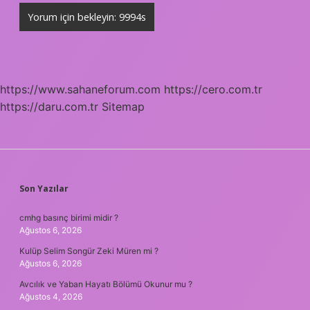
https://www.sahaneforum.com
https://cero.com.tr
https://daru.com.tr
Sitemap
SIDEBAR
Son Yazılar
cmhg basınç birimi midir ?
Ağustos 6, 2026
Kulüp Selim Songür Zeki Müren mi ?
Ağustos 6, 2026
Avcılık ve Yaban Hayatı Bölümü Okunur mu ?
Ağustos 4, 2026