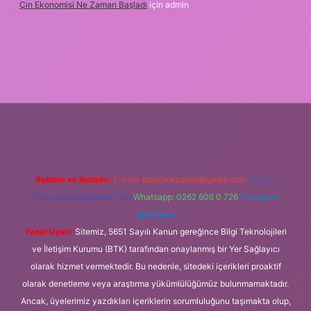
Çin Ekonomisi Ne Zaman Başladı
için
admin
betci.org
Reklam ve İletişim:
E-mail:
backlinkpaneli@gmail.com
Teams:
forumhizmeti@gmail.com
Whatsapp: 0262 606 0 726
Telegram:
@karabul
Yasal Uyarı:
Sitemiz, 5651 Sayılı Kanun gereğince Bilgi Teknolojileri
ve İletişim Kurumu (BTK) tarafından onaylanmış bir Yer Sağlayıcı
olarak hizmet vermektedir. Bu nedenle, sitedeki içerikleri proaktif
olarak denetleme veya araştırma yükümlülüğümüz bulunmamaktadır.
Ancak, üyelerimiz yazdıkları içeriklerin sorumluluğunu taşımakta olup,