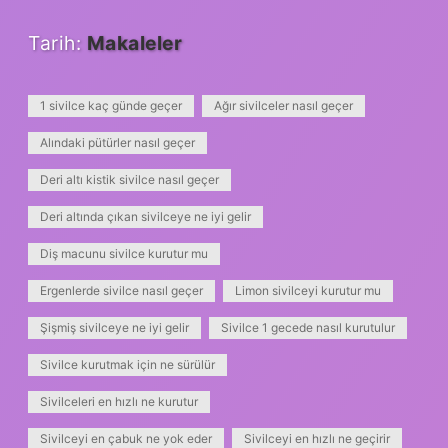
Tarih:
Makaleler
1 sivilce kaç günde geçer
Ağır sivilceler nasıl geçer
Alındaki pütürler nasıl geçer
Deri altı kistik sivilce nasıl geçer
Deri altında çıkan sivilceye ne iyi gelir
Diş macunu sivilce kurutur mu
Ergenlerde sivilce nasıl geçer
Limon sivilceyi kurutur mu
Şişmiş sivilceye ne iyi gelir
Sivilce 1 gecede nasıl kurutulur
Sivilce kurutmak için ne sürülür
Sivilceleri en hızlı ne kurutur
Sivilceyi en çabuk ne yok eder
Sivilceyi en hızlı ne geçirir