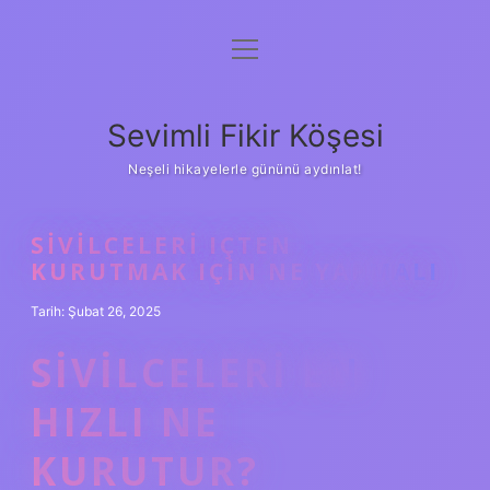
menüyü
Anasayfa
aç
Gizlilik Politikası
Sevimli Fikir Köşesi
Yasal Uyarı
Neşeli hikayelerle gününü aydınlat!
Hakkımızda
SIVILCELERI IÇTEN
KURUTMAK IÇIN NE YAPMALI
Tarih: Şubat 26, 2025
SIVILCELERI EN
HIZLI NE
KURUTUR?