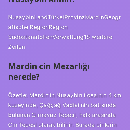
NusaybinLandTürkeiProvinzMardinGeogr
afische RegionRegion
SüdostanatolienVerwaltung18 weitere
Zeilen
Mardin cin Mezarlığı
nerede?
Özetle: Mardin’in Nusaybin ilçesinin 4 km
kuzeyinde, Çağçağ Vadisi’nin batısında
bulunan Gırnavaz Tepesi, halk arasında
Cin Tepesi olarak bilinir. Burada cinlerin