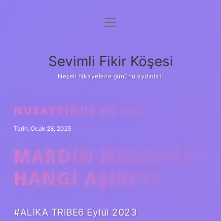
menüyü
Anasayfa
aç
Gizlilik Politikası
Sevimli Fikir Köşesi
Yasal Uyarı
Neşeli hikayelerle gününü aydınlat!
Hakkımızda
NUSAYBINDE NE VAR
Tarih: Ocak 28, 2025
MARDIN NUSAYBIN
HANGI AŞIRET?
#ALIKA TRIBE6 Eylül 2023