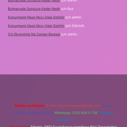
Bulmacada Sonsuza Kadar Nedir
için
admin
Bulmacada Sonsuza Kadar Nedir
için
Buz
Konuşmamı Nasıl Akıcı Hale Getirilir
için
admin
Konuşmamı Nasıl Akıcı Hale Getirilir
için
Göktürk
Çin Ekonomisi Ne Zaman Başladı
için
admin
rg
Reklam ve İletişim:
E-mail:
backlinkpaneli@gmail.com
Teams:
forumhizmeti@gmail.com
Whatsapp: 0262 606 0 726
Telegram:
@karabul
Yasal Uyarı:
Sitemiz, 5651 Sayılı Kanun gereğince Bilgi Teknolojileri