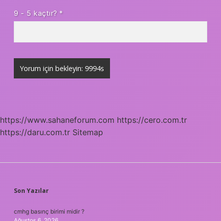
9 - 5 kaçtır?
*
https://www.sahaneforum.com
https://cero.com.tr
https://daru.com.tr
Sitemap
SIDEBAR
Son Yazılar
cmhg basınç birimi midir ?
Ağustos 6, 2026