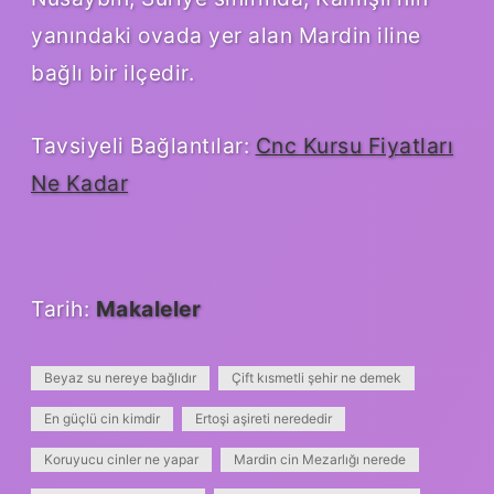
yanındaki ovada yer alan Mardin iline
bağlı bir ilçedir.
Tavsiyeli Bağlantılar:
Cnc Kursu Fiyatları
Ne Kadar
Tarih:
Makaleler
Beyaz su nereye bağlıdır
Çift kısmetli şehir ne demek
En güçlü cin kimdir
Ertoşi aşireti nerededir
Koruyucu cinler ne yapar
Mardin cin Mezarlığı nerede