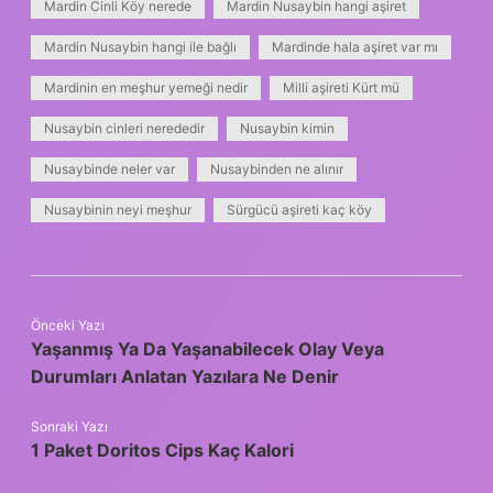
Mardin Cinli Köy nerede
Mardin Nusaybin hangi aşiret
Mardin Nusaybin hangi ile bağlı
Mardinde hala aşiret var mı
Mardinin en meşhur yemeği nedir
Milli aşireti Kürt mü
Nusaybin cinleri nerededir
Nusaybin kimin
Nusaybinde neler var
Nusaybinden ne alınır
Nusaybinin neyi meşhur
Sürgücü aşireti kaç köy
Önceki Yazı
Yaşanmış Ya Da Yaşanabilecek Olay Veya
Durumları Anlatan Yazılara Ne Denir
Sonraki Yazı
1 Paket Doritos Cips Kaç Kalori