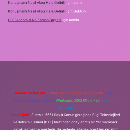
Konuşmamı Nasıl Akıcı Hale Getirilir
için
admin
Konuşmamı Nasıl Akıcı Hale Getirilir
için
Göktürk
Çin Ekonomisi Ne Zaman Başladı
için
admin
.org
Reklam ve İletişim:
E-mail:
backlinkpaneli@gmail.com
Teams:
forumhizmeti@gmail.com
Whatsapp: 0262 606 0 726
Telegram:
@karabul
Yasal Uyarı:
Sitemiz, 5651 Sayılı Kanun gereğince Bilgi Teknolojileri
ve İletişim Kurumu (BTK) tarafından onaylanmış bir Yer Sağlayıcı
olarak hizmet vermektedir. Bu nedenle, sitedeki içerikleri proaktif