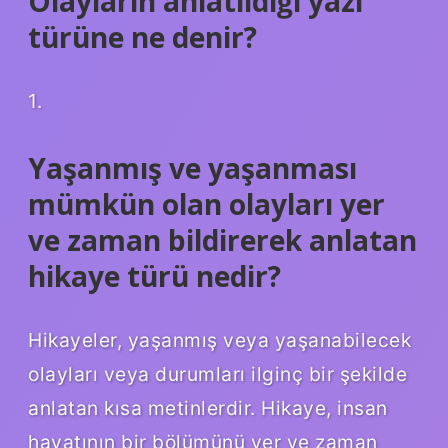
Olayların anlatıldığı yazı
türüne ne denir?
1.
Yaşanmış ve yaşanması
mümkün olan olayları yer
ve zaman bildirerek anlatan
hikaye türü nedir?
Hikayeler, yaşanmış veya yaşanabilecek
olayları veya durumları ilginç bir şekilde
anlatan kısa metinlerdir. Hikaye, insan
hayatının bir bölümünü yer ve zaman