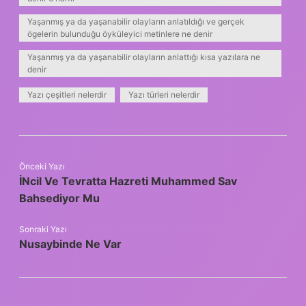
Yaşanmış ya da yaşanabilir olayların anlatıldığı ve gerçek
ögelerin bulunduğu öyküleyici metinlere ne denir
Yaşanmış ya da yaşanabilir olayların anlattığı kısa yazılara ne
denir
Yazı çeşitleri nelerdir
Yazı türleri nelerdir
Önceki Yazı
İNcil Ve Tevratta Hazreti Muhammed Sav
Bahsediyor Mu
Sonraki Yazı
Nusaybinde Ne Var