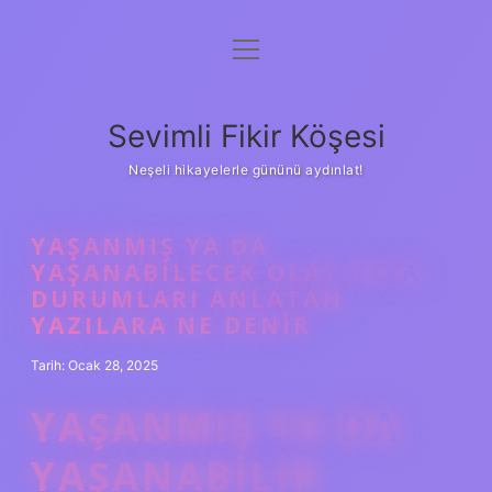
menüyü
Anasayfa
aç
Gizlilik Politikası
Sevimli Fikir Köşesi
Yasal Uyarı
Neşeli hikayelerle gününü aydınlat!
Hakkımızda
YAŞANMIŞ YA DA
YAŞANABILECEK OLAY VEYA
DURUMLARI ANLATAN
YAZILARA NE DENIR
Tarih: Ocak 28, 2025
YAŞANMIŞ YA DA
YAŞANABILIR